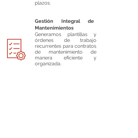
plazos.
Gestión Integral de
Mantenimientos
Generamos plantillas y
órdenes de trabajo
recurrentes para contratos
de mantenimiento de
manera eficiente y
organizada.
Gestión Completa de
Recursos Humanos
Gestionamos nóminas y
documentos, y llevamos
el control horario y de
vacaciones del personal
desde una misma
plataforma